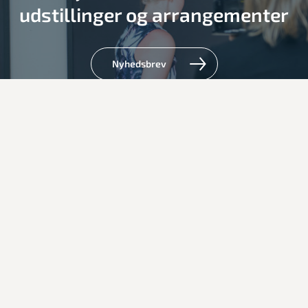
udstillinger og arrangementer
Nyhedsbrev
Læs mere om museets
hedebosyninger
Hedebosyning