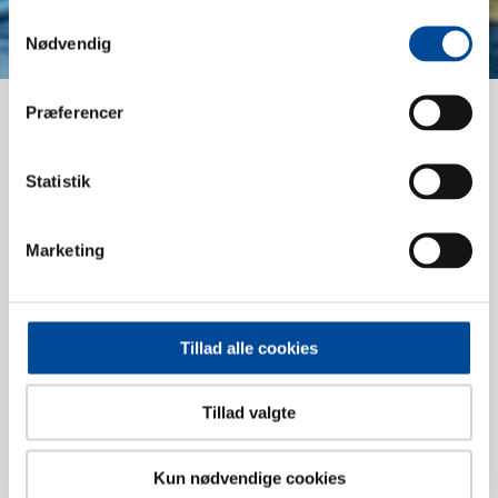
Samtykkevalg
Nødvendig
Præferencer
Det sker
Statistik
Håndarbejdscafé
Marketing
Håndarbejdscafé
Tillad alle cookies
Pilates i det fri
Tillad valgte
Kun nødvendige cookies